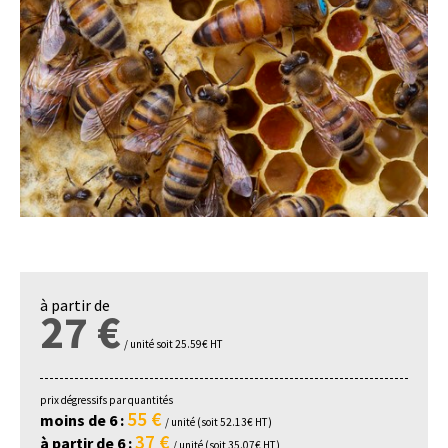
à partir de
27 €
/ unité soit 25.59€ HT
prix dégressifs par quantités
55 €
moins de 6 :
/ unité (soit 52.13€ HT)
37 €
à partir de 6 :
/ unité (soit 35.07€ HT)